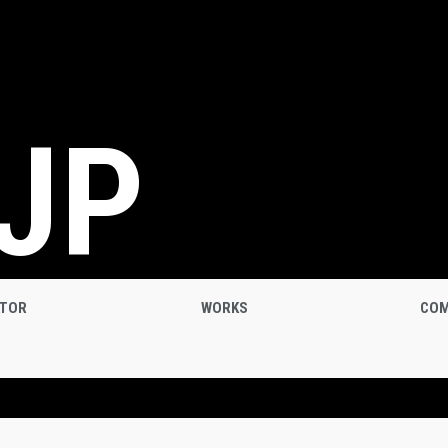
JP
ATOR
WORKS
COM