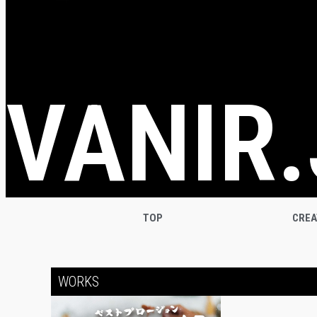
VANIR.
TOP
CRE
WORKS