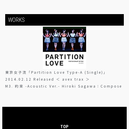
WORKS
東京女子流「Partition Love Type-A (Single)」
2014.02.12 Released ＜ avex trax ＞
M3. 約束 -Acoustic Ver.- Hiroki Sagawa：Compose
TOP