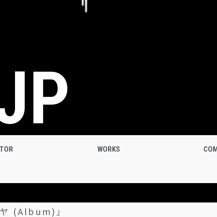
JP
ATOR
WORKS
COM
ブヤ (Album)」