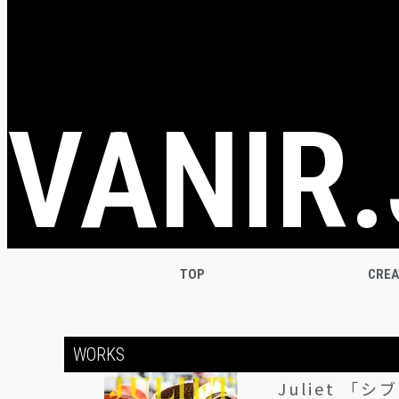
VANIR.
TOP
CRE
WORKS
Juliet 「シ